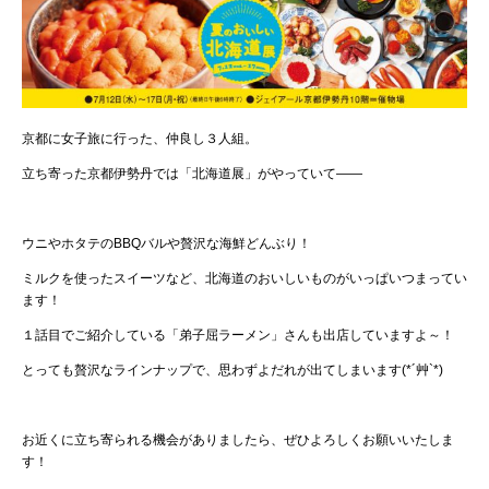
掲載店舗・商品
試し読み
京都に女子旅に行った、仲良し３人組。
購入
立ち寄った京都伊勢丹では「北海道展」がやっていて――
ウニやホタテのBBQバルや贅沢な海鮮どんぶり！
ミルクを使ったスイーツなど、北海道のおいしいものがいっぱいつまってい
ます！
１話目でご紹介している「弟子屈ラーメン」さんも出店していますよ～！
とっても贅沢なラインナップで、思わずよだれが出てしまいます(*´艸`*)
あらすじ
お近くに立ち寄られる機会がありましたら、ぜひよろしくお願いいたしま
す！
掲載店舗・商品