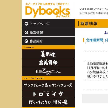
Dybooksはいつまで
心に生き続ける本創り
ト
北海道新聞（
北海道新聞朝刊
11月2日に当
石狩翔陽高校
紹介されまし