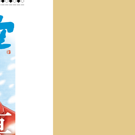
◇◆◇◆◇◆◇
￣￣￣￣￣￣￣