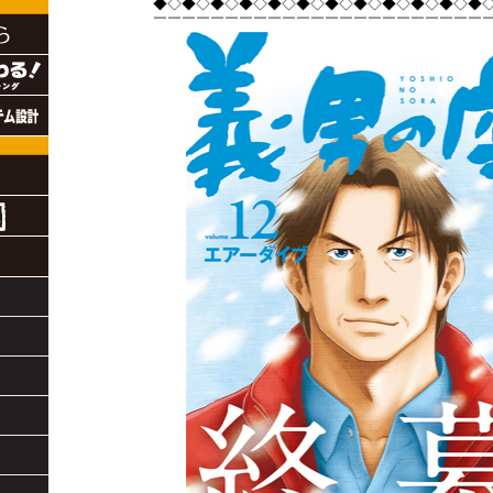
◆◇◆◇◆◇◆◇◆◇◆◇◆◇◆◇◆◇◆◇◆◇◆
￣￣￣￣￣￣￣￣￣￣￣￣￣￣￣￣￣￣￣￣￣￣￣