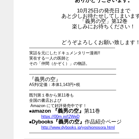
ありがとうございます。
10月25日の発売日まで
あと少しお待たせしてしまいま
「義男の空」第12巻
楽しみにお待ちください！
どうぞよろしくお願い致します
—————————————————————-
実話を元にしたドキュメンタリー漫画!!
実在する一人の医師と
その「仲間（かぞく）」の物語。
—————————————————————–
—————————————————————–
『義男の空』
A5判/定価：本体1,143円+税
—————————————————————–
既刊第１巻から第11巻も
全国の書店および
Amazon にて好評発売中です！
amazon 『義男の空』
第11巻
■
https://00m.in/I2WeD
Dybooks『義男の空』
作品紹介ページ
■
http://www.dybooks.jp/yoshionosora.html
——————————————————————-