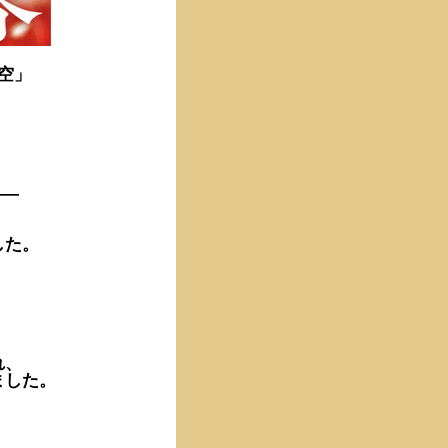
空」
――
した。
れ、
ました。