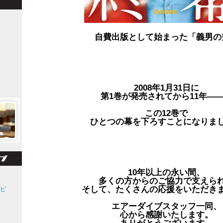
自費出版として始まった「義男の
2008年1月31日に
第1巻が発売されてから11年―
この12巻で
ひとつの幕を下ろすことになりま
10年以上の永い間、
多くの方からのご協力で支えら
そして、たくさんの応援をいただき
クビ
エアーダイブスタッフ一同、
心から感謝いたします。