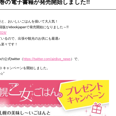
3巻の電子書籍が発売開始しました!!
姿と、おいしいごはんを描いて大人気！
がebookjapanで発売開始になりました～!!
2024/
ているので、出張や観光のお供にも最適♪
も楽々です！
公式twitter（
https://twitter.com/airdive_news
）で、
ントキャンペーンを開始しました。
/☆ﾟ