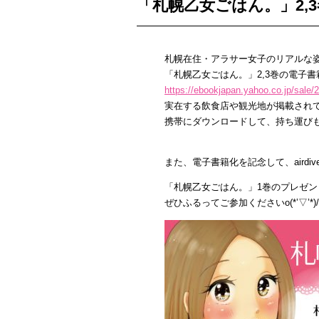
「札幌乙女ごはん。」2,
札幌在住・アラサー女子のリアルな
「札幌乙女ごはん。」2,3巻の電子書籍版
https://ebookjapan.yahoo.co.jp/sale/
実在する飲食店や観光地が掲載され
携帯にダウンロードして、持ち運び
また、電子書籍化を記念して、airdiveの
「札幌乙女ごはん。」1巻のプレゼ
ぜひふるってご参加くださいo(*’▽’*)