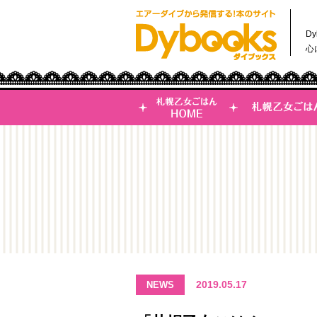
D
心
2019.05.17
NEWS